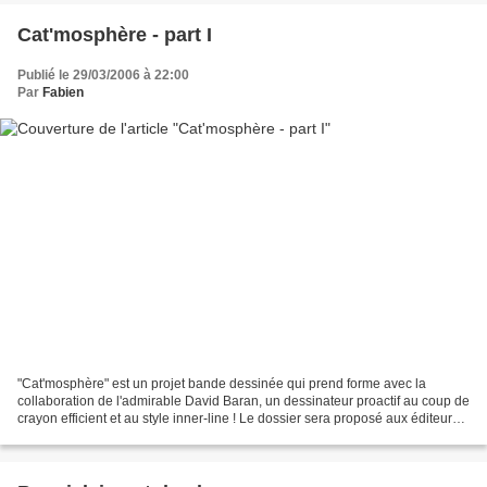
Cat'mosphère - part I
Publié le 29/03/2006 à 22:00
Par
Fabien
"Cat'mosphère" est un projet bande dessinée qui prend forme avec la
collaboration de l'admirable David Baran, un dessinateur proactif au coup de
crayon efficient et au style inner-line ! Le dossier sera proposé aux éditeurs
courant de l'année... En cliquant...