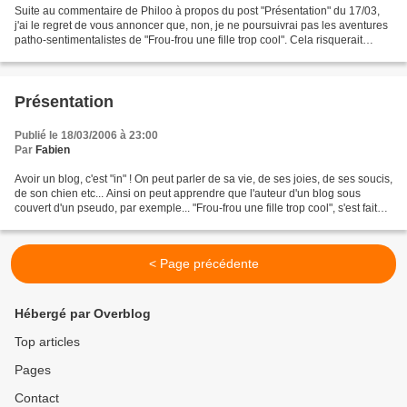
Suite au commentaire de Philoo à propos du post "Présentation" du 17/03,
j'ai le regret de vous annoncer que, non, je ne poursuivrai pas les aventures
patho-sentimentalistes de "Frou-frou une fille trop cool". Cela risquerait
d'être, d'une part, rébarbatif...
Présentation
Publié le 18/03/2006 à 23:00
Par
Fabien
Avoir un blog, c'est "in" ! On peut parler de sa vie, de ses joies, de ses soucis,
de son chien etc... Ainsi on peut apprendre que l'auteur d'un blog sous
couvert d'un pseudo, par exemple... "Frou-frou une fille trop cool", s'est faite
plaquer par le...
< Page précédente
Hébergé par Overblog
Top articles
Pages
Contact