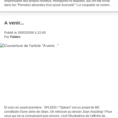
responsable des propos honteux, misogynes et stupides, qui ont été écrits
dans les "Pensées absurdes d'un jeune écervelé" ! Le coupable se nomme
Walter Clausette ! Ci-dessous, le...
A venir...
Publié le 30/03/2006 à 22:00
Par
Fabien
Et voici en avant-première : SPLEEN ! "Spleen" est un projet de BD
constituée d'une série de strips. On retrouve au dessin Joan Aractingi ! Pour
ceux qui ne la connaissent pas encore, c'est l'illustratrice de l'affiche de