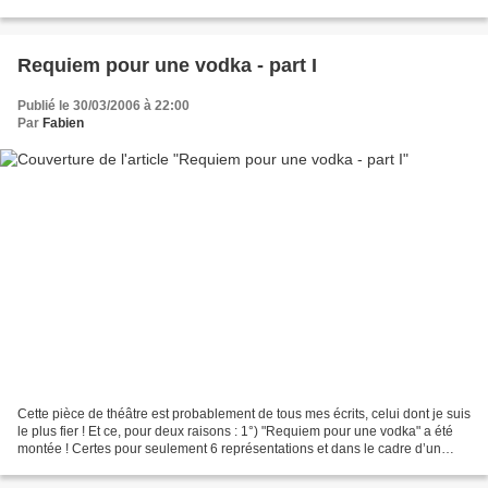
"Requiem pour une vodka". En...
Requiem pour une vodka - part I
Publié le 30/03/2006 à 22:00
Par
Fabien
Cette pièce de théâtre est probablement de tous mes écrits, celui dont je suis
le plus fier ! Et ce, pour deux raisons : 1°) "Requiem pour une vodka" a été
montée ! Certes pour seulement 6 représentations et dans le cadre d’un
festival amateur, mais quand...