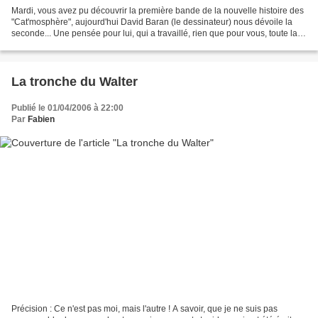
Mardi, vous avez pu découvrir la première bande de la nouvelle histoire des
"Cat'mosphère", aujourd'hui David Baran (le dessinateur) nous dévoile la
seconde... Une pensée pour lui, qui a travaillé, rien que pour vous, toute la
nuit... Tel un damné avec...
La tronche du Walter
Publié le 01/04/2006 à 22:00
Par
Fabien
Précision : Ce n'est pas moi, mais l'autre ! A savoir, que je ne suis pas