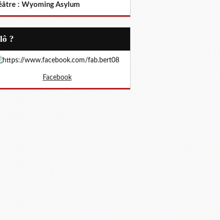
éâtre : Wyoming Asylum
Allô ?
Facebook