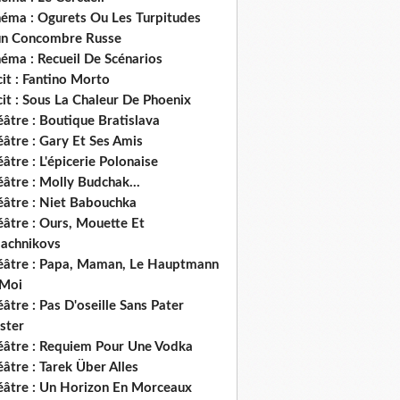
néma : Ogurets Ou Les Turpitudes
un Concombre Russe
éma : Recueil De Scénarios
it : Fantino Morto
it : Sous La Chaleur De Phoenix
âtre : Boutique Bratislava
âtre : Gary Et Ses Amis
âtre : L'épicerie Polonaise
âtre : Molly Budchak...
éâtre : Niet Babouchka
éâtre : Ours, Mouette Et
lachnikovs
éâtre : Papa, Maman, Le Hauptmann
 Moi
âtre : Pas D'oseille Sans Pater
ster
éâtre : Requiem Pour Une Vodka
âtre : Tarek Über Alles
éâtre : Un Horizon En Morceaux