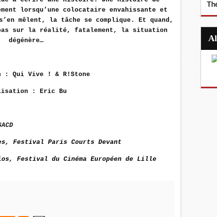
Th
ment lorsqu’une colocataire envahissante et
 s’en mêlent, la tâche se complique.
Et quand,
 pas sur
la réalité, fatalement, la situation
dégénère…
n : Qui Vive ! & R!Stone
lisation : Eric Bu
SACD
es, Festival Paris Courts Devant
ios, Festival du Cinéma Européen de Lille