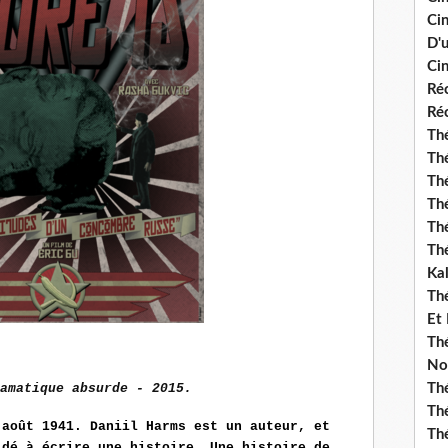
Ci
D'
Cin
Réc
Réc
Thé
Thé
Thé
Thé
Th
Th
Ka
Th
Et
Thé
No
amatique absurde - 2015.
Th
Thé
 août 1941. Daniil Harms est un auteur, et
Th
idé à écrire une histoire. Une histoire de