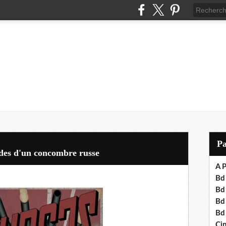
P
udes d'un concombre russe
A P
Bd 
Bd
Bd
Bd
Cin