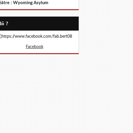
éâtre : Wyoming Asylum
Allô ?
Facebook