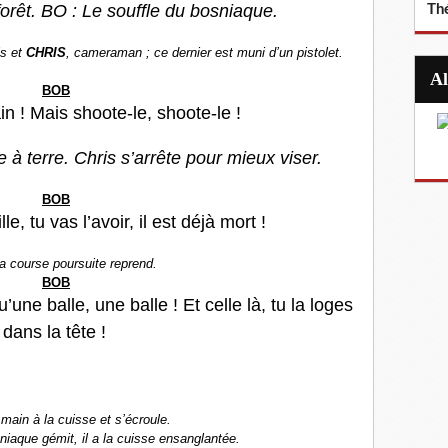
êt. BO : Le souffle du bosniaque.
Th
is et
CHRIS
, cameraman ; ce dernier est muni d’un pistolet.
BOB
ain ! Mais shoote-le, shoote-le !
à terre. Chris s’arrête pour mieux viser.
BOB
le, tu vas l’avoir, il est déjà mort !
La course poursuite reprend.
BOB
’une balle, une balle ! Et celle là, tu la loges
dans la tête !
main à la cuisse et s’écroule.
iaque gémit, il a la cuisse ensanglantée.