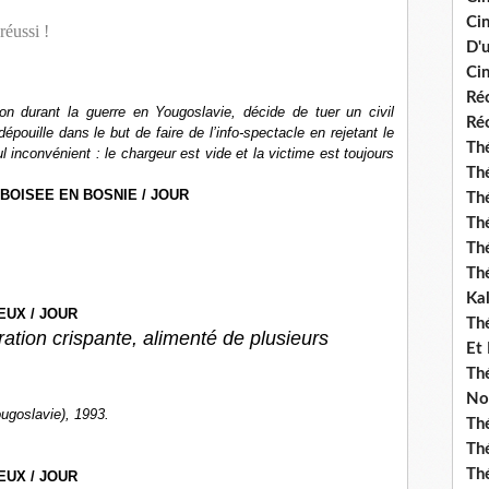
Ci
réussi !
D'
Cin
Réc
on durant la guerre en Yougoslavie, décide de tuer un civil
Réc
pouille dans le but de faire de l’info-spectacle en rejetant le
Thé
 inconvénient : le chargeur est vide et la victime est toujours
Thé
BOISEE EN BOSNIE / JOUR
Thé
Thé
Th
Th
Ka
EUX / JOUR
Th
ration crispante, alimenté de plusieurs
Et
Thé
No
ugoslavie), 1993.
Th
Thé
Th
EUX / JOUR