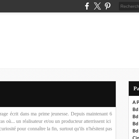
P
A P
Bd 
trage écrit dans ma prime jeunesse. Depuis maintenant 6
Bd
as où... un réalisateur et/ou un producteur atterrissent ici
Bd
curiosité pour connaître la fin, surtout qu'ils n'hésitent pas
Bd
Cin