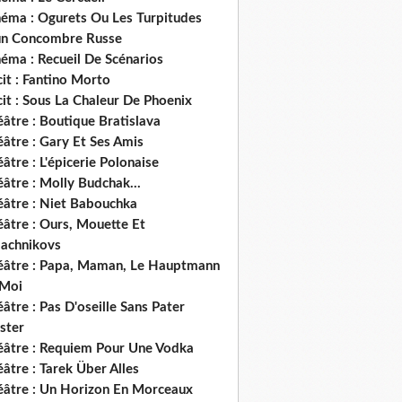
néma : Ogurets Ou Les Turpitudes
un Concombre Russe
éma : Recueil De Scénarios
it : Fantino Morto
it : Sous La Chaleur De Phoenix
âtre : Boutique Bratislava
âtre : Gary Et Ses Amis
âtre : L'épicerie Polonaise
âtre : Molly Budchak...
éâtre : Niet Babouchka
éâtre : Ours, Mouette Et
lachnikovs
éâtre : Papa, Maman, Le Hauptmann
 Moi
âtre : Pas D'oseille Sans Pater
ster
éâtre : Requiem Pour Une Vodka
âtre : Tarek Über Alles
éâtre : Un Horizon En Morceaux