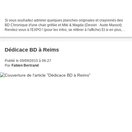
Si vous souhaitez admirer quelques planches originales et crayonnés des
BD Chronique d'une chair grillée et Miki & Magda (Dessin : Aude Massot).
Rendez-vous à l'EXPO ! (pour les infos, se référer à l'affiche) Et si en plus,
vous voulez échanger avec le...
Dédicace BD à Reims
Publié le 09/09/2015 à 06:27
Par
Fabien Bertrand