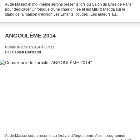
Aude Massot et moi-même serons présents lors du Salon du Livre de Paris
pour dédicacer Chronique d'une chair grillée et les Miki & Magda sur le
stand de la maison d'édition Les Enfants Rouges . Les auteurs au
programme ! Au plaisir de vous rencontrer...
ANGOULÊME 2014
Publié le 27/01/2014 à 08:33
Par
Fabien Bertrand
Aude Massot sera présente au festival d'Angoulême. A son programme