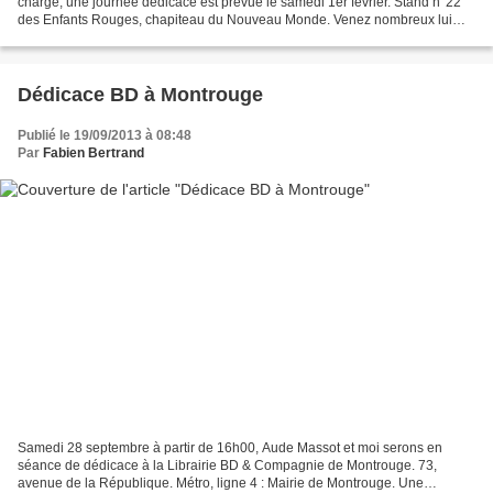
chargé, une journée dédicace est prévue le samedi 1er février. Stand n°22
des Enfants Rouges, chapiteau du Nouveau Monde. Venez nombreux lui
rendre visite !
Dédicace BD à Montrouge
Publié le 19/09/2013 à 08:48
Par
Fabien Bertrand
Samedi 28 septembre à partir de 16h00, Aude Massot et moi serons en
séance de dédicace à la Librairie BD & Compagnie de Montrouge. 73,
avenue de la République. Métro, ligne 4 : Mairie de Montrouge. Une