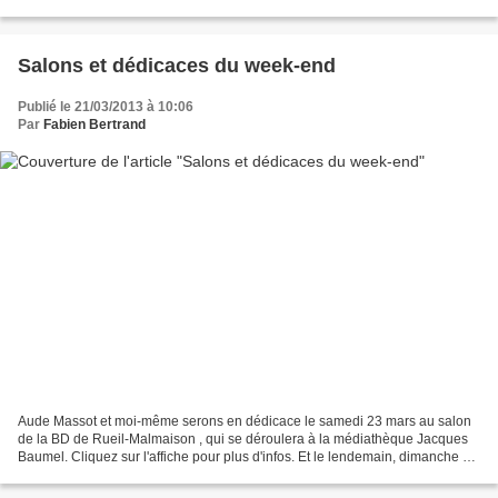
rencontre amicale autours des trois bandes dessinées...
Salons et dédicaces du week-end
Publié le 21/03/2013 à 10:06
Par
Fabien Bertrand
Aude Massot et moi-même serons en dédicace le samedi 23 mars au salon
de la BD de Rueil-Malmaison , qui se déroulera à la médiathèque Jacques
Baumel. Cliquez sur l'affiche pour plus d'infos. Et le lendemain, dimanche 24
mars, Aude Massot sera au salon...