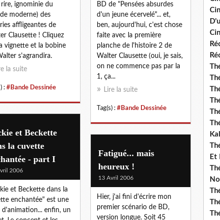
e rire, ignominie du
BD de "Pensées absurdes
Ci
de moderne) des
d'un jeune écervelé"... et,
D'
ries affligeantes de
ben, aujourd'hui, c'est chose
Cin
er Clausette ! Cliquez
faite avec la première
Réc
la vignette et la bobine
planche de l'histoire 2 de
Réc
alter s'agrandira.
Walter Clausette (oui, je sais,
on ne commence pas par la
Thé
re la suite
1, ça...
Thé
) :
#Bande Dessinée
Thé
Lire la suite
Thé
Tag(s) :
#Bande Dessinée
Th
Th
kie et Beckette
Ka
s la cuvette
Th
Fatigué... mais
Et
hantée - part I
heureux !
Thé
vril 2006
13 Avril 2006
No
kie et Beckette dans la
Th
Hier, j'ai fini d'écrire mon
tte enchantée" est une
Thé
premier scénario de BD,
e d'animation... enfin, un
Th
version longue. Soit 45