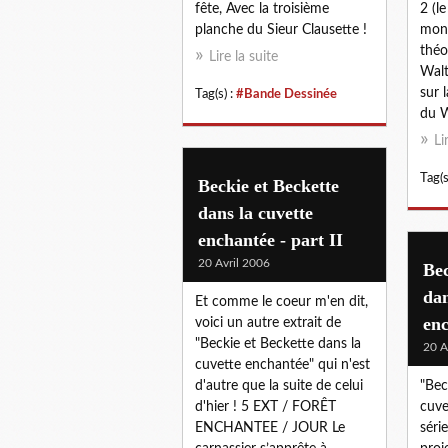
fête, Avec la troisième
2 (l
planche du Sieur Clausette !
mon
théo
Lire la suite
Walt
sur 
Tag(s) :
#Bande Dessinée
du W
Li
Tag(s
Beckie et Beckette
dans la cuvette
enchantée - part II
20 Avril 2006
Bec
dan
Et comme le coeur m'en dit,
enc
voici un autre extrait de
"Beckie et Beckette dans la
20 A
cuvette enchantée" qui n'est
d'autre que la suite de celui
"Bec
d'hier ! 5 EXT / FORÊT
cuve
ENCHANTEE / JOUR Le
séri