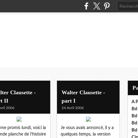
P
ter Clausette -
Walter Clausette -
t II
part I
A P
vril 2006
24 Avril 2006
Bd 
Bd
Bd
e promis lundi, voici la
Je vous avais annoncé, il y a
Bd
nde planche de l'histoire
quelques temps, la version
Cin