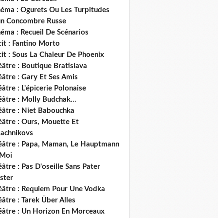
néma : Ogurets Ou Les Turpitudes
un Concombre Russe
éma : Recueil De Scénarios
it : Fantino Morto
it : Sous La Chaleur De Phoenix
âtre : Boutique Bratislava
âtre : Gary Et Ses Amis
âtre : L'épicerie Polonaise
âtre : Molly Budchak...
éâtre : Niet Babouchka
éâtre : Ours, Mouette Et
lachnikovs
éâtre : Papa, Maman, Le Hauptmann
 Moi
âtre : Pas D'oseille Sans Pater
ster
éâtre : Requiem Pour Une Vodka
âtre : Tarek Über Alles
éâtre : Un Horizon En Morceaux