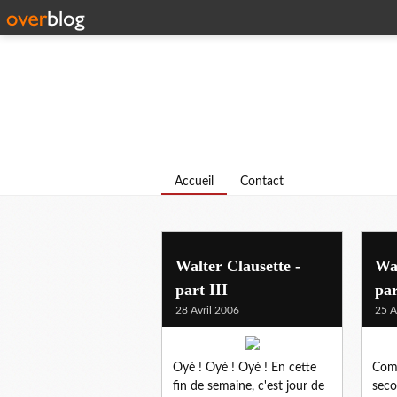
Accueil
Contact
Walter Clausette -
Wal
part III
par
28 Avril 2006
25 A
Oyé ! Oyé ! Oyé ! En cette
Comm
fin de semaine, c'est jour de
seco