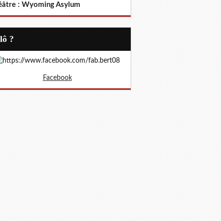
éâtre : Wyoming Asylum
Allô ?
Facebook