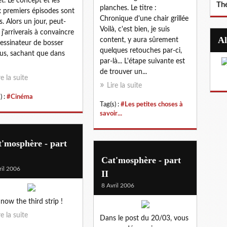
et. Le concept et les
Th
planches. Le titre :
 premiers épisodes sont
Chronique d'une chair grillée
ts. Alors un jour, peut-
Voilà, c'est bien, je suis
, j'arriverais à convaincre
content, y aura sûrement
essinateur de bosser
quelques retouches par-ci,
us, sachant que dans
par-là... L'étape suivante est
de trouver un...
re la suite
Lire la suite
) :
#Cinéma
Tag(s) :
#Les petites choses à
savoir...
'mosphère - part
Cat'mosphère - part
ril 2006
II
8 Avril 2006
now the third strip !
re la suite
Dans le post du 20/03, vous