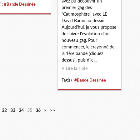
avez pu découvrir un
) :
#Bande Dessinée
premier gag des
"Cat'mosphère" avec LE
David Baran au dessin.
Aujourd'hui, je vous propose
de suivre l'évolution d'un
nouveau gag. Pour
commencer, le crayonné de
la 1ère bande (cliquez
dessus), puis d'ici...
Lire la suite
Tag(s) :
#Bande Dessinée
32
33
34
35
36
>
>>