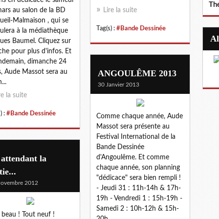
Th
ars au salon de la BD
Lire la suite
ueil-Malmaison , qui se
Tag(s) :
#Bande Dessinée
ulera à la médiathèque
ues Baumel. Cliquez sur
fiche pour plus d'infos. Et
endemain, dimanche 24
, Aude Massot sera au
ANGOULÊME 2013
...
30 Janvier 2013
re la suite
) :
#Bande Dessinée
Comme chaque année, Aude
Massot sera présente au
Festival International de la
Bande Dessinée
attendant la
d'Angoulême. Et comme
chaque année, son planning
tie...
"dédicace" sera bien rempli !
Novembre 2012
- Jeudi 31 : 11h-14h & 17h-
19h - Vendredi 1 : 15h-19h -
Samedi 2 : 10h-12h & 15h-
 beau ! Tout neuf !
20h...