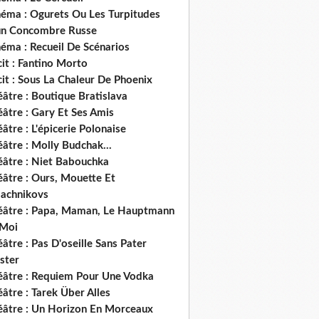
néma : Ogurets Ou Les Turpitudes
un Concombre Russe
éma : Recueil De Scénarios
it : Fantino Morto
it : Sous La Chaleur De Phoenix
âtre : Boutique Bratislava
âtre : Gary Et Ses Amis
âtre : L'épicerie Polonaise
âtre : Molly Budchak...
éâtre : Niet Babouchka
éâtre : Ours, Mouette Et
lachnikovs
éâtre : Papa, Maman, Le Hauptmann
 Moi
âtre : Pas D'oseille Sans Pater
ster
éâtre : Requiem Pour Une Vodka
âtre : Tarek Über Alles
éâtre : Un Horizon En Morceaux