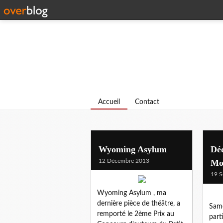
Accueil
Contact
Wyoming Asylum
Dé
12 Décembre 2013
Mo
19 S
Wyoming Asylum , ma
dernière pièce de théâtre, a
Same
remporté le 2ème Prix au
part