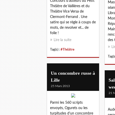
Concours d'auteurs du Petit
Mass
Théâtre de Vallières et du
séan
Théâtre Vice Versa de
Libr
Clermont-Ferrand . Une
Mont
satire qui se règle à coups de
Répu
mots, de revolver et... de
Mair
folie !
renc
Lire la suite
des 
Li
Tag(s) :
#Théâtre
Tag(s
Un concombre russe à
Lille
Sal
25 Mars 2013
we
21 M
Parmi les 560 scripts
envoyés, Ogurets ou les
Aud
turpitudes d'un concombre
sero