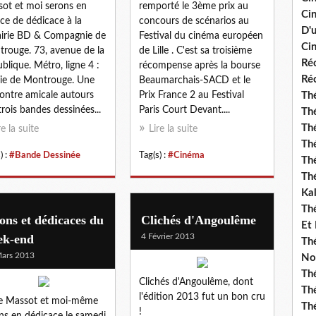
ot et moi serons en
remporté le 3ème prix au
Ci
ce de dédicace à la
concours de scénarios au
D'
airie BD & Compagnie de
Festival du cinéma européen
Cin
rouge. 73, avenue de la
de Lille . C'est sa troisième
Réc
blique. Métro, ligne 4 :
récompense après la bourse
Réc
ie de Montrouge. Une
Beaumarchais-SACD et le
ontre amicale autours
Prix France 2 au Festival
Thé
trois bandes dessinées...
Paris Court Devant....
Thé
Thé
re la suite
Lire la suite
Thé
) :
#Bande Dessinée
Tag(s) :
#Cinéma
Th
Th
Ka
Th
ons et dédicaces du
Clichés d'Angoulême
Et
ek-end
4 Février 2013
Thé
ars 2013
No
Th
Clichés d'Angoulême, dont
Thé
l'édition 2013 fut un bon cru
e Massot et moi-même
Th
!
ns en dédicace le samedi