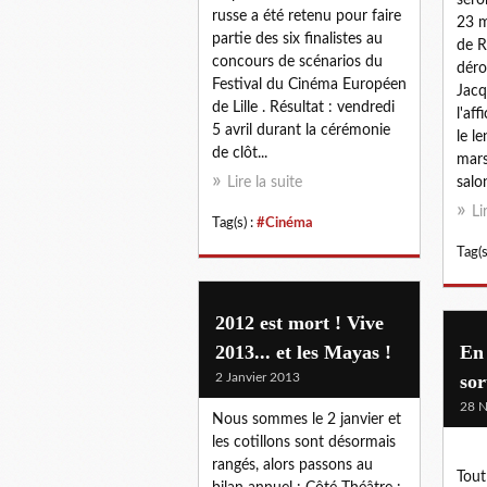
russe a été retenu pour faire
23 m
partie des six finalistes au
de R
concours de scénarios du
déro
Festival du Cinéma Européen
Jacq
de Lille . Résultat : vendredi
l'af
5 avril durant la cérémonie
le l
de clôt...
mars
Lire la suite
salon
Li
Tag(s) :
#Cinéma
Tag(s
2012 est mort ! Vive
2013... et les Mayas !
En 
2 Janvier 2013
sor
28 
Nous sommes le 2 janvier et
les cotillons sont désormais
rangés, alors passons au
Tout