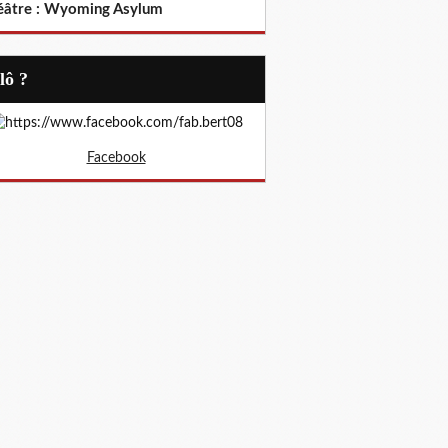
éâtre : Wyoming Asylum
Allô ?
Facebook