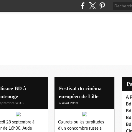
P
dicace BD à
Festival du cinéma
ntrouge
européen de Lille
A P
eptembre 2013
6 Avril 2013
Bd 
Bd
Bd
di 28 septembre à
Ogurets ou les turpitudes
Bd
ir de 16h00, Aude
d'un concombre russe a
Cin