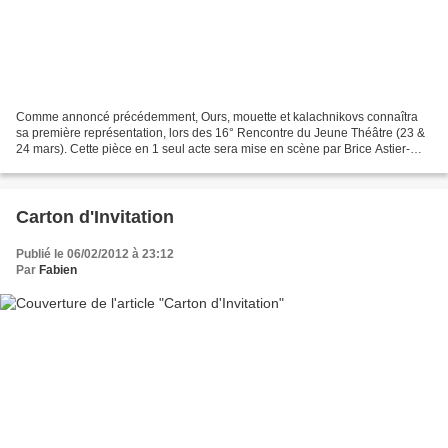
Comme annoncé précédemment, Ours, mouette et kalachnikovs connaîtra
sa première représentation, lors des 16° Rencontre du Jeune Théâtre (23 &
24 mars). Cette pièce en 1 seul acte sera mise en scène par Brice Astier-
Billy et interprétée par sa Master Class....
Carton d'Invitation
Publié le 06/02/2012 à 23:12
Par
Fabien