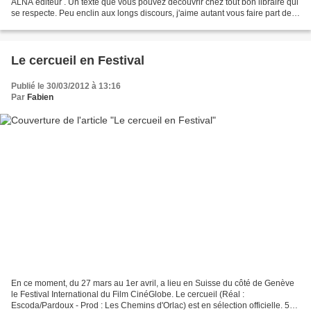
ALNA éditeur . Un texte que vous pouvez découvrir chez tout bon libraire qui
se respecte. Peu enclin aux longs discours, j'aime autant vous faire part de
la 4° de couverture : Au...
Le cercueil en Festival
Publié le 30/03/2012 à 13:16
Par
Fabien
En ce moment, du 27 mars au 1er avril, a lieu en Suisse du côté de Genève
le Festival International du Film CinéGlobe. Le cercueil (Réal :
Escoda/Pardoux - Prod : Les Chemins d'Orlac) est en sélection officielle. 55