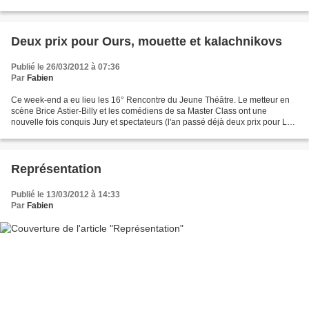
courts-métrages (fiction ou documentaire)...
Deux prix pour Ours, mouette et kalachnikovs
Publié le 26/03/2012 à 07:36
Par
Fabien
Ce week-end a eu lieu les 16° Rencontre du Jeune Théâtre. Le metteur en
scène Brice Astier-Billy et les comédiens de sa Master Class ont une
nouvelle fois conquis Jury et spectateurs (l'an passé déjà deux prix pour Le
cercueil), puisqu'ils ont remporté...
Représentation
Publié le 13/03/2012 à 14:33
Par
Fabien