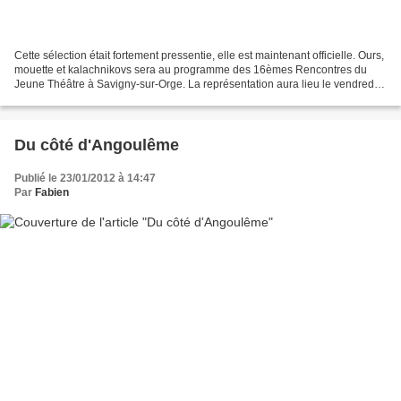
Cette sélection était fortement pressentie, elle est maintenant officielle. Ours,
mouette et kalachnikovs sera au programme des 16èmes Rencontres du
Jeune Théâtre à Savigny-sur-Orge. La représentation aura lieu le vendredi
23 mars à 20h30. Ours, mouette...
Du côté d'Angoulême
Publié le 23/01/2012 à 14:47
Par
Fabien