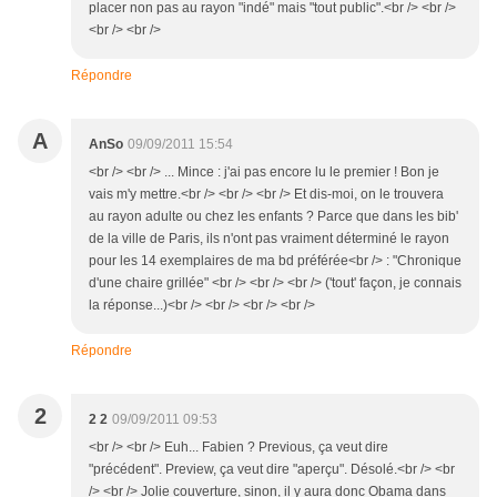
placer non pas au rayon "indé" mais "tout public".<br /> <br />
<br /> <br />
Répondre
A
AnSo
09/09/2011 15:54
<br /> <br /> ... Mince : j'ai pas encore lu le premier ! Bon je
vais m'y mettre.<br /> <br /> <br /> Et dis-moi, on le trouvera
au rayon adulte ou chez les enfants ? Parce que dans les bib'
de la ville de Paris, ils n'ont pas vraiment déterminé le rayon
pour les 14 exemplaires de ma bd préférée<br /> : "Chronique
d'une chaire grillée" <br /> <br /> <br /> ('tout' façon, je connais
la réponse...)<br /> <br /> <br /> <br />
Répondre
2
2 2
09/09/2011 09:53
<br /> <br /> Euh... Fabien ? Previous, ça veut dire
"précédent". Preview, ça veut dire "aperçu". Désolé.<br /> <br
/> <br /> Jolie couverture, sinon, il y aura donc Obama dans