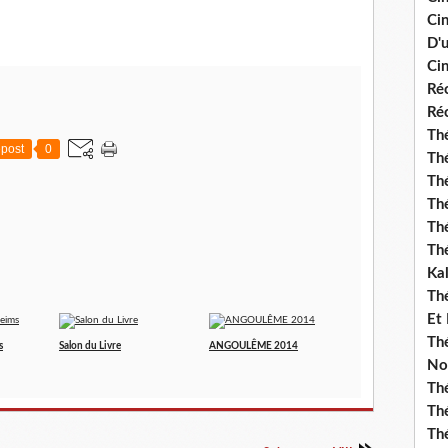
Ci
D'
Cin
Réc
Réc
Thé
post
0
Thé
Thé
Thé
Th
Th
Ka
Th
Et
Thé
s
Salon du Livre
ANGOULÊME 2014
No
Th
Thé
Th