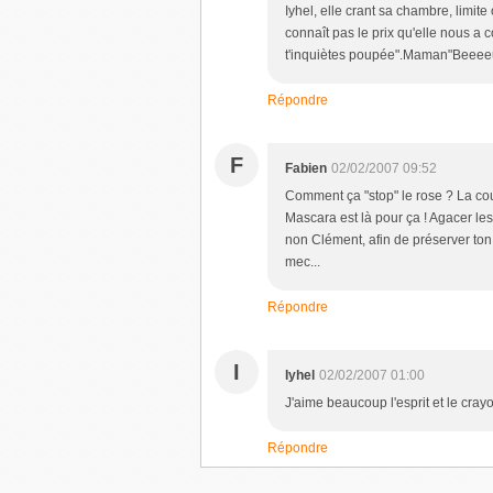
Iyhel, elle crant sa chambre, limit
connaît pas le prix qu'elle nous a 
t'inquiètes poupée".Maman"Beeeeuuua
Répondre
F
Fabien
02/02/2007 09:52
Comment ça "stop" le rose ? La coul
Mascara est là pour ça ! Agacer les 
non Clément, afin de préserver ton
mec...
Répondre
I
Iyhel
02/02/2007 01:00
J'aime beaucoup l'esprit et le crayon
Répondre