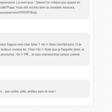
e oppressant. La mort quoi.".Spleen"on critique pas quand on
coûté!"Papa."mais elle est très bien ta chambre mascara,
aarrrrps!!!!!!!!!!!!!!!!"Burp
eur t'agace mon cher Iyhel ? <br /> Mais c'est fait pour ! Car
lecteurs comme toi, Yihel !<br /> Note que je t'appelle Iyhel, et
 anonymat. <br /> Pfff... Je suis vraiment trop sympa comme
... par contre, pitié, arrêtez avec le rose !