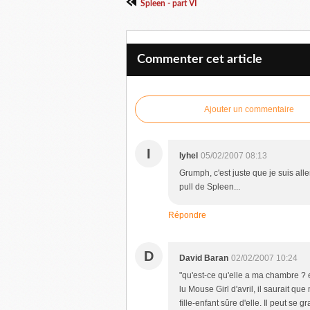
Spleen - part VI
Commenter cet article
Ajouter un commentaire
I
Iyhel
05/02/2007 08:13
Grumph, c'est juste que je suis alle
pull de Spleen...
Répondre
D
David Baran
02/02/2007 10:24
"qu'est-ce qu'elle a ma chambre ? el
lu Mouse Girl d'avril, il saurait q
fille-enfant sûre d'elle. Il peut se 