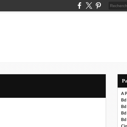
P
A P
Bd 
Bd
Bd
Bd
Cin