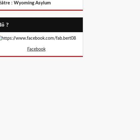
éâtre : Wyoming Asylum
Allô ?
Facebook