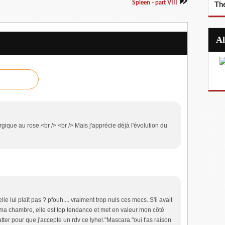
Spleen - part VIII
Th
rgique au rose.<br /> <br /> Mais j'apprécie déjà l'évolution du
le lui plaît pas ? pfouh.... vraiment trop nuls ces mecs. S'il avait
ue ma chambre, elle est top tendance et met en valeur mon côté
gratter pour que j'accepte un rdv ce Iyhel."Mascara."oui t'as raison