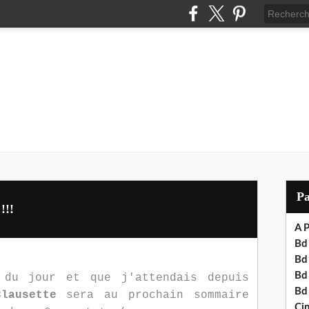
P
!!!
A P
Bd 
Bd
Bd
 du jour et que j'attendais depuis
Bd
lausette
sera au prochain sommaire
Cin