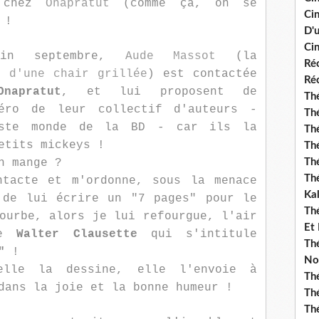
 chez
Onapratut
(comme ça, on se
Ci
 !
D'
Cin
Fin septembre,
Aude Massot
(la
Réc
e d'une chair grillée
) est contactée
Réc
Onapratut
, et lui proposent de
Thé
éro de leur collectif d'auteurs -
Thé
aste monde de la BD - car ils la
Thé
etits mickeys !
Thé
n mange ?
Th
Th
tacte et m'ordonne, sous la menace
Ka
 de lui écrire un "7 pages" pour le
Th
ourbe, alors je lui refourgue, l'air
Et
de
Walter Clausette
qui s'intitule
Thé
"
!
No
elle la dessine, elle l'envoie à
Th
dans la joie et la bonne humeur !
Thé
Th