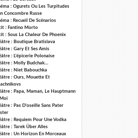
néma : Ogurets Ou Les Turpitudes
un Concombre Russe
éma : Recueil De Scénarios
it : Fantino Morto
it : Sous La Chaleur De Phoenix
âtre : Boutique Bratislava
âtre : Gary Et Ses Amis
âtre : L'épicerie Polonaise
âtre : Molly Budchak...
éâtre : Niet Babouchka
éâtre : Ours, Mouette Et
lachnikovs
éâtre : Papa, Maman, Le Hauptmann
 Moi
âtre : Pas D'oseille Sans Pater
ster
éâtre : Requiem Pour Une Vodka
âtre : Tarek Über Alles
éâtre : Un Horizon En Morceaux