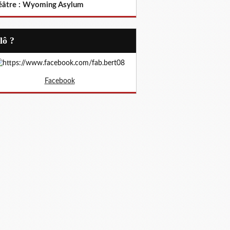
éâtre : Wyoming Asylum
Allô ?
Facebook