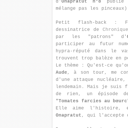
d'
Onapratut n°8
publié
mélange pas les pinceaux)
Petit flash-back : 
dessinatrice de
Chroniqu
par les "patrons" d'
participer au futur num
hypra-réputé dans le v
trouvent trop balèze en p
Le thème : Qu'est-ce qu'o
Aude
, à son tour, me con
d'une attaque nucléaire,
lendemain. Mais je suis f
de rien, un épisode 
"Tomates farcies au bœurc
Elle aime l'histoire, 
Onapratut
, qui l'accepte 