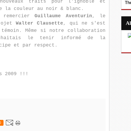
nouveaux traits pour l'ignoble et
Th
e la couleur au noir & blanc.
r remercier
Guillaume Aventurin
, le
projet
Walter Clausette
, qui ne s'est
 témoin. Même si notre collaboration
uhaitais le tenir informé de la
cipe et par respect.
s 2009 !!!
0