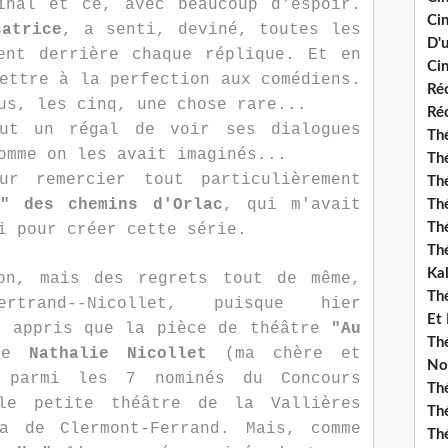
inal et ce, avec beaucoup d'espoir.
Ci
satrice
, a senti, deviné, toutes les
D'
ent derrière chaque réplique. Et en
Cin
ettre à la perfection aux comédiens.
Réc
us, les cinq, une chose rare...
Réc
ut un régal de voir ses dialogues
Thé
omme on les avait imaginés...
Thé
ur remercier tout particulièrement
Thé
n" des chemins d'Orlac
, qui m'avait
Thé
Th
i pour créer cette série.
Th
Ka
ion, mais des regrets tout de même,
Th
trand--Nicollet, puisque hier
Et
s appris que la pièce de théâtre
"Au
Thé
de
Nathalie Nicollet
(ma chère et
No
 parmi les 7 nominés du Concours
Th
le petite théâtre de la Vallières
Thé
a de Clermont-Ferrand. Mais, comme
Th