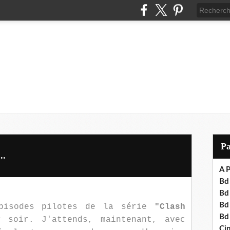
P
..
A P
Bd 
Bd
Bd
épisodes pilotes de la série
"Clash
Bd
 soir. J'attends, maintenant, avec
Cin