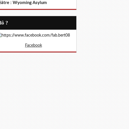
éâtre : Wyoming Asylum
Allô ?
Facebook