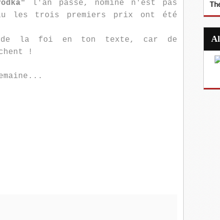
odka"
l'an passé, nominé n'est pas
Th
au les trois premiers prix ont été
rde la foi en ton texte, car de
chent !
emaine...