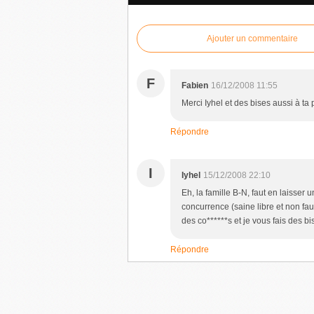
Ajouter un commentaire
F
Fabien
16/12/2008 11:55
Merci Iyhel et des bises aussi à ta p
Répondre
I
Iyhel
15/12/2008 22:10
Eh, la famille B-N, faut en laisser 
concurrence (saine libre et non faus
des co******s et je vous fais des bi
Répondre