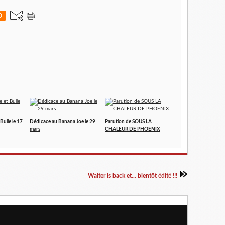
0
Bulle le 17
Dédicace au Banana Joe le 29
Parution de SOUS LA
mars
CHALEUR DE PHOENIX
Walter is back et... bientôt édité !!!