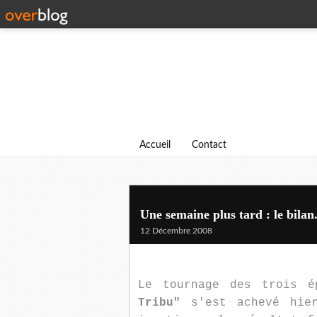
Accueil
Contact
Une semaine plus tard : le bilan.
12 Décembre 2008
Le tournage des trois 
Tribu"
s'est achevé hier