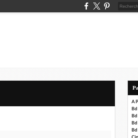
P
A P
Bd 
Bd
Bd
Bd
Cin