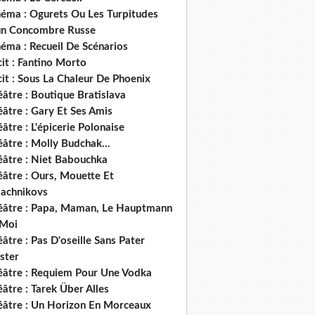
néma : Ogurets Ou Les Turpitudes
un Concombre Russe
éma : Recueil De Scénarios
it : Fantino Morto
it : Sous La Chaleur De Phoenix
âtre : Boutique Bratislava
âtre : Gary Et Ses Amis
âtre : L'épicerie Polonaise
âtre : Molly Budchak...
éâtre : Niet Babouchka
éâtre : Ours, Mouette Et
lachnikovs
éâtre : Papa, Maman, Le Hauptmann
 Moi
âtre : Pas D'oseille Sans Pater
ster
éâtre : Requiem Pour Une Vodka
âtre : Tarek Über Alles
éâtre : Un Horizon En Morceaux