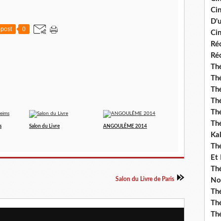
Ci
D'
post
0
Cin
Réc
Réc
Thé
Thé
Thé
Thé
Th
Th
s
Salon du Livre
ANGOULÊME 2014
Ka
Th
Et
Thé
Salon du Livre de Paris
No
Th
Thé
Th