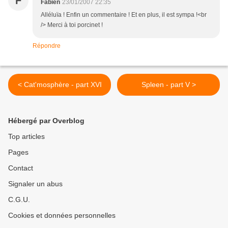
F
Fabien
23/01/2007 22:35
Alléluïa ! Enfin un commentaire ! Et en plus, il est sympa !<br
/> Merci à toi porcinet !
Répondre
< Cat'mosphère - part XVI
Spleen - part V >
Hébergé par Overblog
Top articles
Pages
Contact
Signaler un abus
C.G.U.
Cookies et données personnelles