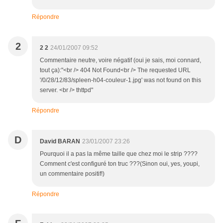
Répondre
2
2 2
24/01/2007 09:52
Commentaire neutre, voire négatif (oui je sais, moi connard,
tout ça):"<br /> 404 Not Found<br /> The requested URL
'/0/28/12/83/spleen-h04-couleur-1.jpg' was not found on this
server. <br /> thttpd"
Répondre
D
David BARAN
23/01/2007 23:26
Pourquoi il a pas la même taille que chez moi le strip ????
Comment c'est configuré ton truc ???(Sinon oui, yes, youpi,
un commentaire positif!)
Répondre