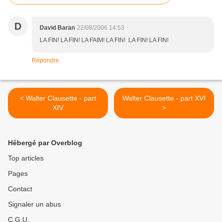
D
David Baran
22/08/2006 14:53
LA FIN! LA FIN! LA FAIM! LA FIN! LA FIN! LA FIN!
Répondre
< Walter Clausette - part
Walter Clausette - part XVI
XIV
>
Hébergé par Overblog
Top articles
Pages
Contact
Signaler un abus
C.G.U.