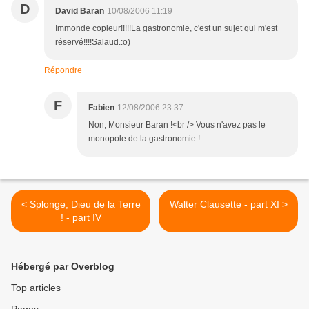
D
David Baran
10/08/2006 11:19
Immonde copieur!!!!!La gastronomie, c'est un sujet qui m'est
réservé!!!!Salaud.:o)
Répondre
F
Fabien
12/08/2006 23:37
Non, Monsieur Baran !<br /> Vous n'avez pas le
monopole de la gastronomie !
< Splonge, Dieu de la Terre
Walter Clausette - part XI >
! - part IV
Hébergé par Overblog
Top articles