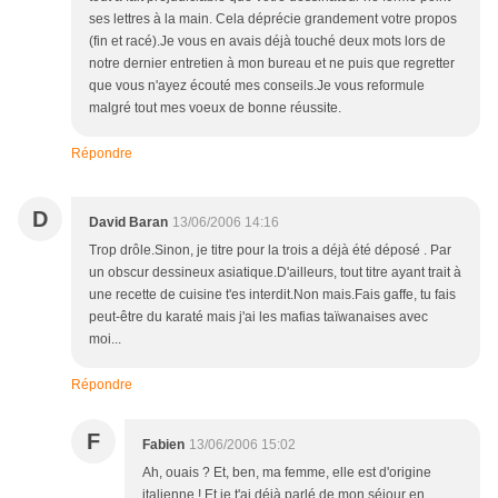
ses lettres à la main. Cela déprécie grandement votre propos
(fin et racé).Je vous en avais déjà touché deux mots lors de
notre dernier entretien à mon bureau et ne puis que regretter
que vous n'ayez écouté mes conseils.Je vous reformule
malgré tout mes voeux de bonne réussite.
Répondre
D
David Baran
13/06/2006 14:16
Trop drôle.Sinon, je titre pour la trois a déjà été déposé . Par
un obscur dessineux asiatique.D'ailleurs, tout titre ayant trait à
une recette de cuisine t'es interdit.Non mais.Fais gaffe, tu fais
peut-être du karaté mais j'ai les mafias taïwanaises avec
moi...
Répondre
F
Fabien
13/06/2006 15:02
Ah, ouais ? Et, ben, ma femme, elle est d'origine
italienne ! Et je t'ai déjà parlé de mon séjour en