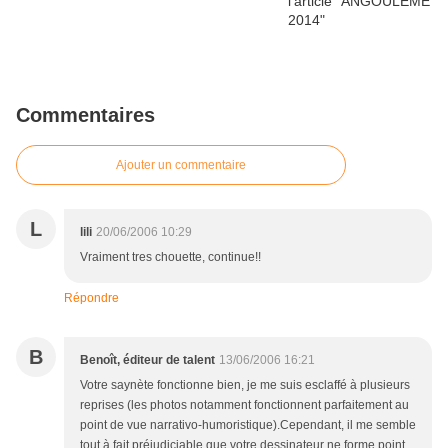
Commentaires
Ajouter un commentaire
L
lili
20/06/2006 10:29
Vraiment tres chouette, continue!!
Répondre
B
Benoît, éditeur de talent
13/06/2006 16:21
Votre saynète fonctionne bien, je me suis esclaffé à plusieurs
reprises (les photos notamment fonctionnent parfaitement au
point de vue narrativo-humoristique).Cependant, il me semble
tout à fait préjudiciable que votre dessinateur ne forme point