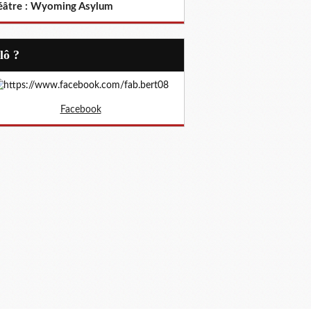
éâtre : Wyoming Asylum
Allô ?
Facebook