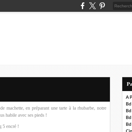
P
A P
Bd 
de machette, en préparant une tarte à la rhubarbe, notre
Bd
lus habile avec ses pieds !
Bd
Bd
g 5 encré !
Cin