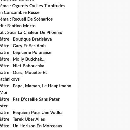
néma : Ogurets Ou Les Turpitudes
un Concombre Russe
éma : Recueil De Scénarios
it : Fantino Morto
it : Sous La Chaleur De Phoenix
âtre : Boutique Bratislava
âtre : Gary Et Ses Amis
âtre : L'épicerie Polonaise
âtre : Molly Budchak...
éâtre : Niet Babouchka
éâtre : Ours, Mouette Et
lachnikovs
éâtre : Papa, Maman, Le Hauptmann
 Moi
âtre : Pas D'oseille Sans Pater
ster
éâtre : Requiem Pour Une Vodka
âtre : Tarek Über Alles
éâtre : Un Horizon En Morceaux