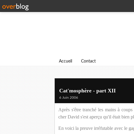
Accueil
Contact
Cat'mosphère - part XII
6 Juin 2006
Après s'être tranché les mains à coups 
cher David s'est aperçu qu'il était bien p
En voici la preuve irréfutable avec le ga