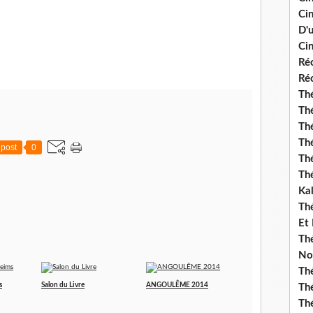
Ci
D'
Cin
Réc
Réc
Thé
Thé
Thé
Thé
post
0
Th
Th
Ka
Th
Et
Thé
No
Th
s
Salon du Livre
ANGOULÊME 2014
Thé
Th