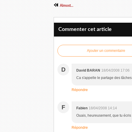
Almost...
Commenter cet article
Ajouter un commentaire
D
David BARAN
18/04/2008 17:06
Ca s'appelle le partage des tâches: 
Répondre
F
Fabien
18/04/2008 14:14
Ouais, heureusement, que tu écris 
Répondre