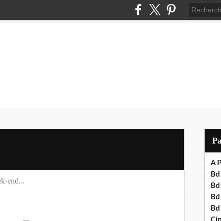
P
A P
Bd 
k-end...
Bd
Bd
Bd
Cin