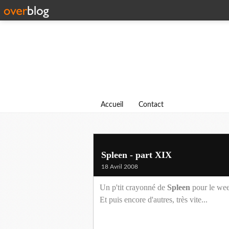
Accueil
Contact
Spleen - part XIX
18 Avril 2008
Un p'tit crayonné de
Spleen
pour le wee
Et puis encore d'autres, très vite...