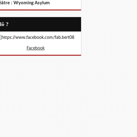
éâtre : Wyoming Asylum
Allô ?
Facebook