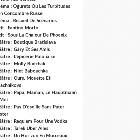
néma : Ogurets Ou Les Turpitudes
un Concombre Russe
éma : Recueil De Scénarios
it : Fantino Morto
it : Sous La Chaleur De Phoenix
âtre : Boutique Bratislava
âtre : Gary Et Ses Amis
âtre : L'épicerie Polonaise
âtre : Molly Budchak...
éâtre : Niet Babouchka
éâtre : Ours, Mouette Et
lachnikovs
éâtre : Papa, Maman, Le Hauptmann
 Moi
âtre : Pas D'oseille Sans Pater
ster
éâtre : Requiem Pour Une Vodka
âtre : Tarek Über Alles
éâtre : Un Horizon En Morceaux