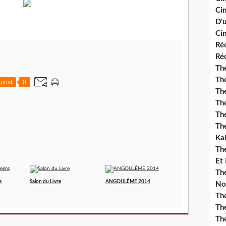
Ci
D'
Cin
Réc
Réc
Thé
Thé
post
0
Thé
Thé
Th
Th
Ka
Th
Et
Thé
s
Salon du Livre
ANGOULÊME 2014
No
Th
Thé
Th