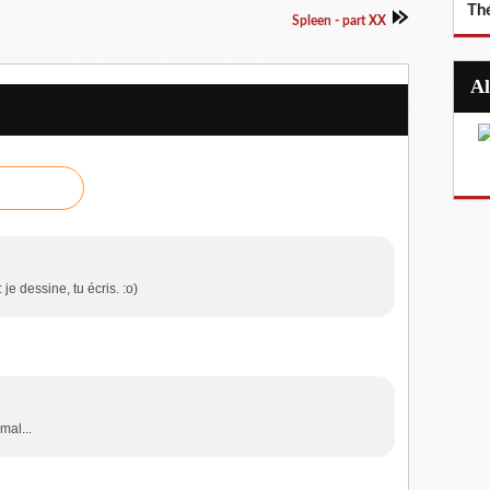
Th
Spleen - part XX
je dessine, tu écris. :o)
mal...