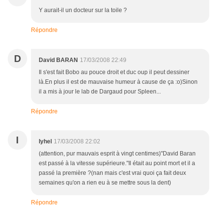
Y aurait-il un docteur sur la toile ?
Répondre
D
David BARAN
17/03/2008 22:49
Il s'est fait Bobo au pouce droit et duc oup il peut dessiner
là.En plus il est de mauvaise humeur à cause de ça :o)Sinon
il a mis à jour le lab de Dargaud pour Spleen...
Répondre
I
Iyhel
17/03/2008 22:02
(attention, pur mauvais esprit à vingt centimes)"David Baran
est passé à la vitesse supérieure."Il était au point mort et il a
passé la première ?(nan mais c'est vrai quoi ça fait deux
semaines qu'on a rien eu à se mettre sous la dent)
Répondre