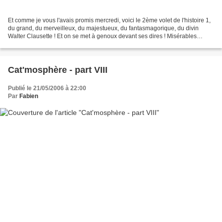
Et comme je vous l'avais promis mercredi, voici le 2ème volet de l'histoire 1,
du grand, du merveilleux, du majestueux, du fantasmagorique, du divin
Walter Clausette ! Et on se met à genoux devant ses dires ! Misérables
gueux ! Bon, sur ce, je vais me...
Cat'mosphère - part VIII
Publié le 21/05/2006 à 22:00
Par
Fabien