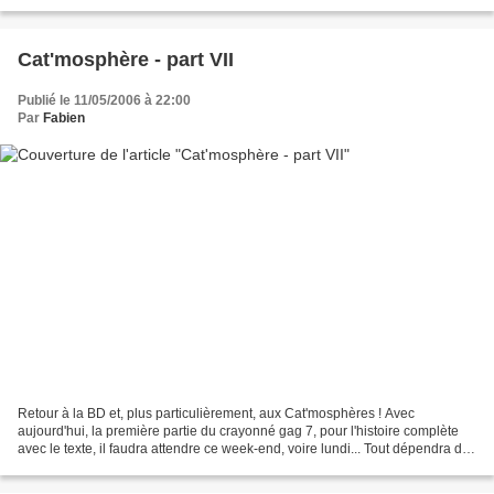
critiques... Extraits...
Cat'mosphère - part VII
Publié le 11/05/2006 à 22:00
Par
Fabien
Retour à la BD et, plus particulièrement, aux Cat'mosphères ! Avec
aujourd'hui, la première partie du crayonné gag 7, pour l'histoire complète
avec le texte, il faudra attendre ce week-end, voire lundi... Tout dépendra de
mon humeur du moment ! Voilà,...