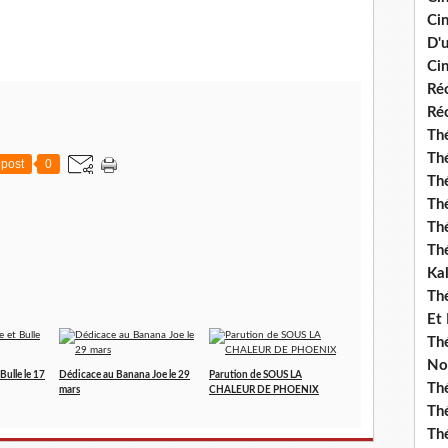
Ci
D'
Cin
Réc
Réc
Thé
Thé
post
0
Thé
Thé
Th
Th
Ka
Th
Et
Thé
No
Bulle le 17
Dédicace au Banana Joe le 29
Parution de SOUS LA
Th
mars
CHALEUR DE PHOENIX
Thé
Th