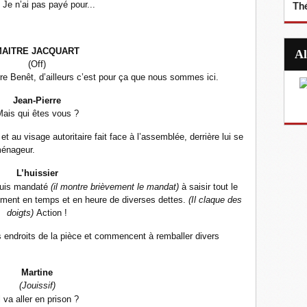
 Je n’ai pas payé pour...
Th
MAITRE JACQUART
(Off)
e Benêt, d’ailleurs c’est pour ça que nous sommes ici.
Jean-Pierre
ais qui êtes vous ?
 au visage autoritaire fait face à l’assemblée, derrière lui se
énageur.
L’huissier
 suis mandaté
(il montre brièvement le mandat)
à saisir tout le
sement en temps et en heure de diverses dettes.
(Il claque des
doigts)
Action !
s endroits de la pièce et commencent à remballer divers
Martine
(Jouissif)
l va aller en prison ?