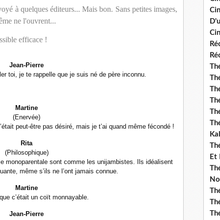
nvoyé à quelques éditeurs... Mais bon. Sans petites images,
Ci
même ne l'ouvrent...
D'
Cin
ssible efficace !
Réc
Réc
Jean-Pierre
Thé
er toi, je te rappelle que je suis né de père inconnu.
Thé
Thé
Thé
Martine
Th
(Enervée)
Th
était peut-être pas désiré, mais je t’ai quand même fécondé !
Ka
Rita
Th
(Philosophique)
Et
lle monoparentale sont comme les unijambistes. Ils idéalisent
Thé
quante, même s’ils ne l’ont jamais connue.
No
Martine
Th
ue c’était un coït monnayable.
Thé
Th
Jean-Pierre