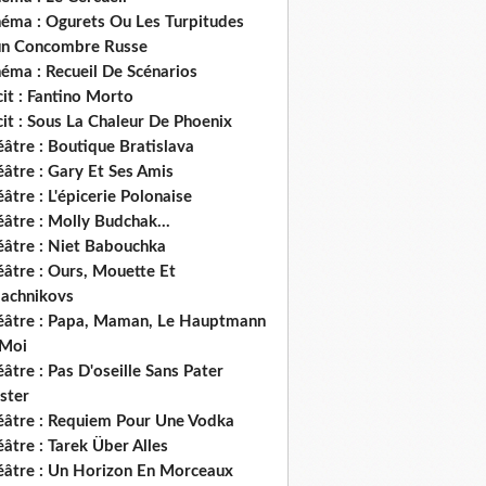
néma : Ogurets Ou Les Turpitudes
un Concombre Russe
éma : Recueil De Scénarios
it : Fantino Morto
it : Sous La Chaleur De Phoenix
âtre : Boutique Bratislava
âtre : Gary Et Ses Amis
âtre : L'épicerie Polonaise
âtre : Molly Budchak...
éâtre : Niet Babouchka
éâtre : Ours, Mouette Et
lachnikovs
éâtre : Papa, Maman, Le Hauptmann
 Moi
âtre : Pas D'oseille Sans Pater
ster
éâtre : Requiem Pour Une Vodka
âtre : Tarek Über Alles
éâtre : Un Horizon En Morceaux