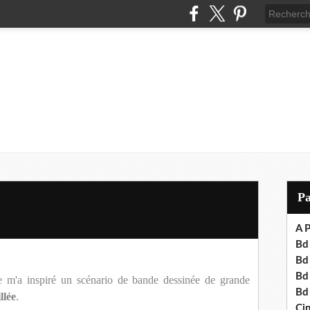
P
A P
Bd 
Bd
Bd
ge m'a inspiré un scénario de bande dessinée de grande
Bd
llée
.
Cin