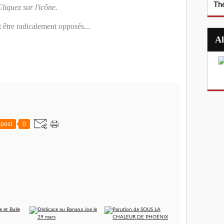
Th
liquez sur l'icône.
 être radicalement opposés...
post
0