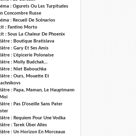
néma : Ogurets Ou Les Turpitudes
un Concombre Russe
éma : Recueil De Scénarios
it : Fantino Morto
it : Sous La Chaleur De Phoenix
âtre : Boutique Bratislava
âtre : Gary Et Ses Amis
âtre : L'épicerie Polonaise
âtre : Molly Budchak...
éâtre : Niet Babouchka
éâtre : Ours, Mouette Et
lachnikovs
éâtre : Papa, Maman, Le Hauptmann
 Moi
âtre : Pas D'oseille Sans Pater
ster
éâtre : Requiem Pour Une Vodka
âtre : Tarek Über Alles
éâtre : Un Horizon En Morceaux