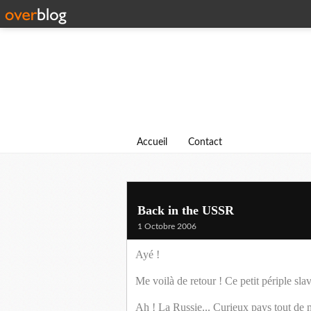
Accueil
Contact
Back in the USSR
1 Octobre 2006
Ayé !
Me voilà de retour ! Ce petit périple slav
Ah ! La Russie... Curieux pays tout de 