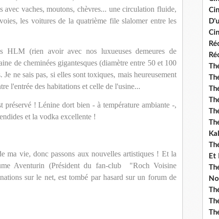
 avec vaches, moutons, chèvres... une circulation fluide,
Ci
oies, les voitures de la quatrième file slalomer entre les
D'
Cin
Réc
res HLM (rien avoir avec nos luxueuses demeures de
Réc
aine de cheminées gigantesques (diamètre entre 50 et 100
Thé
. Je ne sais pas, si elles sont toxiques, mais heureusement
Thé
re l'entrée des habitations et celle de l'usine...
Thé
Thé
est préservé ! Lénine dort bien - à température ambiante -,
Th
lendides et la vodka excellente !
Th
Ka
Th
e ma vie, donc passons aux nouvelles artistiques ! Et la
Et
ume Aventurin (Président du fan-club "Roch Voisine
Thé
nations sur le net, est tombé par hasard sur un forum de
No
Th
Thé
Th