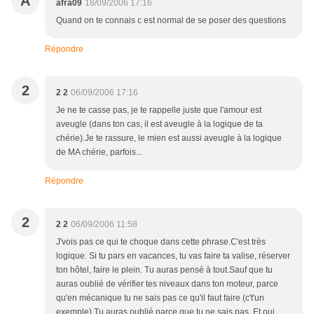
A
afra09
18/09/2006 17:16
Quand on te connais c est normal de se poser des questions
Répondre
2
2 2
06/09/2006 17:16
Je ne te casse pas, je te rappelle juste que l'amour est
aveugle (dans ton cas, il est aveugle à la logique de ta
chérie).Je te rassure, le mien est aussi aveugle à la logique
de MA chérie, parfois...
Répondre
2
2 2
06/09/2006 11:58
J'vois pas ce qui te choque dans cette phrase.C'est très
logique. Si tu pars en vacances, tu vas faire ta valise, réserver
ton hôtel, faire le plein. Tu auras pensé à tout.Sauf que tu
auras oublié de vérifier tes niveaux dans ton moteur, parce
qu'en mécanique tu ne sais pas ce qu'il faut faire (c't'un
exemple).Tu auras oublié parce que tu ne sais pas. Et oui.