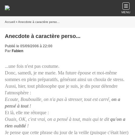
MENU
Accueil
» Anecdote à caractère perso...
Anecdote à caractère perso...
Publié le 05/09/2006 à 22:00
Par
Fabien
...une fois n'est pas coutume.
Donc, samedi, je me marie. Ma future épouse et moi-même
sommes en plein préparatifs, générant ainsi un chouïa de stress.
Aussi, hier, tout philosophe que je suis, je dis pour détendre
l'atmosphère :
Ecoute, Boubouille, on n'a pas à stresser, tout est carré,
on a
pensé à tout
!
Et là, elle me rétorque :
Ouais, OK, c'est vrai, on a pensé à tout, mais qui te dit
qu'on a
rien oublié
!
Je pense que cette phrase du jour de la veille (puisque c'était hier)