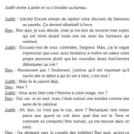
Judith rentre à jardin et va s’installer au bureau.
Judith
:
(sèche)
Encore entrain de répéter votre discours de bienvenu
au paradis. Ça devient rébarbatif à force.
Dieu
: Ben quoi, je suis désolé, mais je me dois de recevoir mes sujets
qui ont trimé durant toute une vie avec les honneurs qui
méritent.
Judith
: Excusez-moi de vous contredire, Seigneur. Mais, j’ai la vague
impression que vous avez tendance à mettre en valeur votre
propre personne plutôt que les nouvelles âmes fraîchement
débarquées au ciel !
Dieu
: Absolument pas ! Seulement, j’estime qu’il est important qu’il
sache dès le début à qui ils ont à faire, c’est tout !
Judith
: Mais ils le savent déjà.
Dieu
: Hein ?
Judith
: Vous avez bien crée l’Homme à votre image, non ?
Dieu
: Oui, oui, si on veut, mais c’était surtout une manière comme une
autre de le valoriser.
Judith
: Ah, bon, ce n’est pas le cas, alors ? Remarquez tant mieux
parce que quand on voit dans quel état est la Terre et
comment se comporte l’être humain, ça me rassure dans un
sens.
Dieu
:
(se dirigeant vers la cuvette des toilettes)
Ben quoi, qu’est-ce