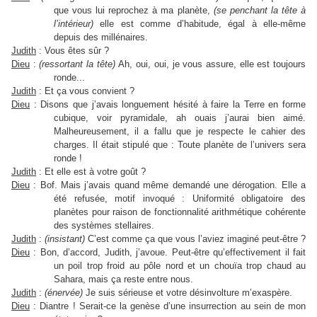
que vous lui reprochez à ma planète,
(se penchant la tête à
l’intérieur)
elle est comme d’habitude, égal à elle-même
depuis des millénaires.
Judith
: Vous êtes sûr ?
Dieu
:
(ressortant la tête)
Ah, oui, oui, je vous assure, elle est toujours
ronde...
Judith
: Et ça vous convient ?
Dieu
: Disons que j’avais longuement hésité à faire la Terre en forme
cubique, voir pyramidale, ah ouais j’aurai bien aimé.
Malheureusement, il a fallu que je respecte le cahier des
charges. Il était stipulé que : Toute planète de l’univers sera
ronde !
Judith
: Et elle est à votre goût ?
Dieu
: Bof. Mais j’avais quand même demandé une dérogation. Elle a
été refusée, motif invoqué : Uniformité obligatoire des
planètes pour raison de fonctionnalité arithmétique cohérente
des systèmes stellaires.
Judith
:
(insistant)
C’est comme ça que vous l’aviez imaginé peut-être ?
Dieu
: Bon, d’accord, Judith, j’avoue. Peut-être qu’effectivement il fait
un poil trop froid au pôle nord et un chouïa trop chaud au
Sahara, mais ça reste entre nous.
Judith
:
(énervée)
Je suis sérieuse et votre désinvolture m’exaspère.
Dieu
: Diantre ! Serait-ce la genèse d’une insurrection au sein de mon