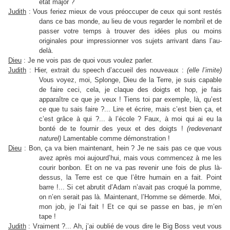
état major ?
Judith
: Vous feriez mieux de vous préoccuper de ceux qui sont restés
dans ce bas monde, au lieu de vous regarder le nombril et de
passer votre temps à trouver des idées plus ou moins
originales pour impressionner vos sujets arrivant dans l’au-
delà.
Dieu
: Je ne vois pas de quoi vous voulez parler.
Judith
: Hier, extrait du speech d’accueil des nouveaux :
(elle l’imite)
Vous voyez, moi, Splonge, Dieu de la Terre, je suis capable
de faire ceci, cela, je claque des doigts et hop, je fais
apparaître ce que je veux ! Tiens toi par exemple, là, qu’est
ce que tu sais faire ?... Lire et écrire, mais c’est bien ça, et
c’est grâce à qui ?... à l’école ? Faux, à moi qui ai eu la
bonté de te fournir des yeux et des doigts !
(redevenant
naturel)
Lamentable comme démonstration !
Dieu
: Bon, ça va bien maintenant, hein ? Je ne sais pas ce que vous
avez après moi aujourd’hui, mais vous commencez à me les
courir bonbon. Et on ne va pas revenir une fois de plus là-
dessus, la Terre est ce que l’être humain en a fait. Point
barre !... Si cet abrutit d’Adam n’avait pas croqué la pomme,
on n’en serait pas là. Maintenant, l’Homme se démerde. Moi,
mon job, je l’ai fait ! Et ce qui se passe en bas, je m’en
tape !
Judith
: Vraiment ?... Ah, j’ai oublié de vous dire le Big Boss veut vous