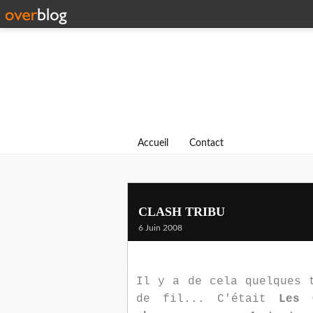
Accueil
Contact
CLASH TRIBU
6 Juin 2008
Il y a de cela quelques 
de fil... C'était
Les 