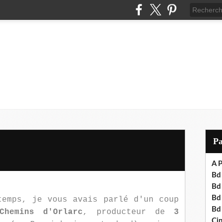
P
A P
Bd 
Bd
Bd
temps, je vous avais parlé d'un coup
Bd
Chemins d'Orlarc
, producteur de
3
Cin