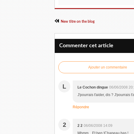
New titre on the blog
Commenter cet article
Ajouter un commentaire
L
Le Cochon dingue
06/06/2008 20
J'pourrais t'aider, dis ? J'pourrais 
Répondre
2
2 2
06/06/2008 14:09
Mhmm... Et ben !Chapeau bas !