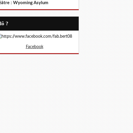
éâtre : Wyoming Asylum
Allô ?
Facebook