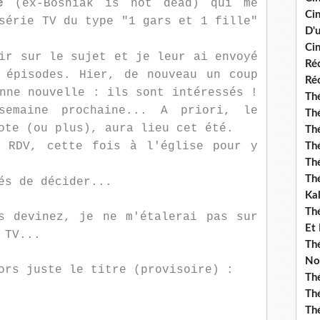
e
(ex-Bosniak is not dead) qui me
Ci
série TV du type "1 gars et 1 fille"
D'
Cin
ir sur le sujet et je leur ai envoyé
Réc
 épisodes. Hier, de nouveau un coup
Réc
nne nouvelle : ils sont intéressés !
Thé
emaine prochaine... A priori, le
Thé
ote (ou plus), aura lieu cet été.
Thé
e RDV, cette fois à l'église pour y
Thé
Th
Th
és de décider...
Ka
Th
s devinez, je ne m'étalerai pas sur
Et
 TV...
Thé
No
ors juste le titre (provisoire) :
Th
Thé
Th