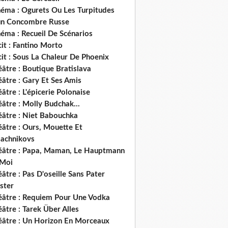
néma : Ogurets Ou Les Turpitudes
un Concombre Russe
éma : Recueil De Scénarios
it : Fantino Morto
it : Sous La Chaleur De Phoenix
âtre : Boutique Bratislava
âtre : Gary Et Ses Amis
âtre : L'épicerie Polonaise
âtre : Molly Budchak...
éâtre : Niet Babouchka
éâtre : Ours, Mouette Et
lachnikovs
éâtre : Papa, Maman, Le Hauptmann
 Moi
âtre : Pas D'oseille Sans Pater
ster
éâtre : Requiem Pour Une Vodka
âtre : Tarek Über Alles
éâtre : Un Horizon En Morceaux