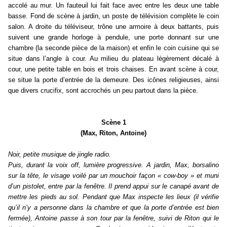
accolé au mur. Un fauteuil lui fait face avec entre les deux une table
basse. Fond de scène à jardin, un poste de télévision complète le coin
salon. A droite du téléviseur, trône une armoire à deux battants, puis
suivent une grande horloge à pendule, une porte donnant sur une
chambre (la seconde pièce de la maison) et enfin le coin cuisine qui se
situe dans l’angle à cour. Au milieu du plateau légèrement décalé à
cour, une petite table en bois et trois chaises. En avant scène à cour,
se situe la porte d’entrée de la demeure. Des icônes religieuses, ainsi
que divers crucifix, sont accrochés un peu partout dans la pièce.
Scène 1
(Max, Riton, Antoine)
Noir, petite musique de jingle radio.
Puis, durant la voix off, lumière progressive. A jardin, Max, borsalino
sur la tête, le visage voilé par un mouchoir façon « cow-boy » et muni
d’un pistolet, entre par la fenêtre. Il prend appui sur le canapé avant de
mettre les pieds au sol. Pendant que Max inspecte les lieux (il vérifie
qu’il n’y a personne dans la chambre et que la porte d’entrée est bien
fermée), Antoine passe à son tour par la fenêtre, suivi de Riton qui le