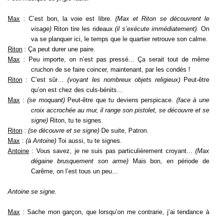
Max
: C’est bon, la voie est libre.
(Max et Riton se découvrent le
visage)
Riton tire les rideaux
(il s’exécute immédiatement).
On
va se planquer ici, le temps que le quartier retrouve son calme.
Riton
: Ça peut durer une paire.
Max
: Peu importe, on n’est pas pressé... Ça serait tout de même
cruchon de se faire coincer, maintenant, par les condés !
Riton
: C’est sûr…
(voyant les nombreux objets religieux)
Peut-être
qu’on est chez des culs-bénits…
Max
:
(se moquant)
Peut-être que tu deviens perspicace.
(face à une
croix accrochée au mur, il range son pistolet, se découvre et se
signe)
Riton, tu te signes.
Riton
:
(se découvre et se signe)
De suite, Patron.
Max
:
(à Antoine)
Toi aussi, tu te signes.
Antoine
: Vous savez, je ne suis pas particulièrement croyant…
(Max
dégaine brusquement son arme)
Mais bon, en période de
Carême, on l’est tous un peu…
Antoine se signe.
Max
: Sache mon garçon, que lorsqu’on me contrarie, j’ai tendance à