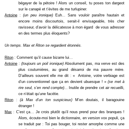
bégayer de la pétoire ! Alors un conseil, tu poses ton dargeot
sur le canapé et t’évites de me turlupiner.
Antoine
:
(un peu ironique)
Euh... Sans vouloir paraître hautain et
encore moins discourtois, serait-il envisageable, très cher
ravisseur, d’avoir la délicatesse à mon égard de vous adresser
en des termes plus éloquents?
Un temps. Max et Riton se regardent étonnés.
Riton
: Comment qu’il cause bizarre lui…
Antoine
:
(toujours un poil ironique)
Absolument pas, ma verve est des
plus coutumières, au grand désarroi de ma pauvre mère.
D’ailleurs souvent elle me dit : « Antoine, votre verbiage est
d’un conventionnel que ça en devient ubuesque ! »
(se met à
rire seul, s’en rend compte)
... Inutile de prendre cet air recueilli,
ce n’était qu’une facétie.
Riton
:
(à Max d’un ton suspicieux)
M’en doutais, il baragouine
étranger !
Max
: C’est ça… Je crois plutôt qu’il nous prend pour des branques !
Alors, écoute-moi bien le dictionnaire, en version vox populi, ça
se traduit par : Toi pas bouger, toi rester amorphe comme une