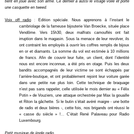
tient en joue avec son arme. Ce dernier a aussi le visage voilé et porte
une casquette en tweed.
Voix off radio
: Edition spéciale. Nous apprenons à l’instant le
cambriolage de la fameuse bijouterie Van Broecke, située place
Vendôme. Vers 15h30, deux malfrats camouflés ont fait
irruption dans le magasin. Sous la menace de leur revolver, ils
ont contraint les employés à ouvrir les coffres remplis de bijoux
en or et diamants. La somme du vol est estimée à 10 millions
de francs. Afin de couvrir leur fuite, un client, dont l’identité
nous est encore inconnue, a été pris en otage. Puis les deux
bandits accompagnés de leur victime se sont échappés par
l’arrière-boutique, et ont probablement rejoint leur voiture garée
dans une petite rue plus loin. Cette technique de braquage
n’est pas sans rappeler, celle utilisée le mois dernier au « Félix
Potin » de Vouziers, une attaque orchestrée par Max la gouaille
et Riton la gâchette. Si le butin s’était avéré maigre - une botte
de radis et deux bières -, cette fois, nos brigands ont réussi le
« casse du siècle » !... C’était René Palaveau pour Radio
Luxembourg.
Petit musique de jingle radio.